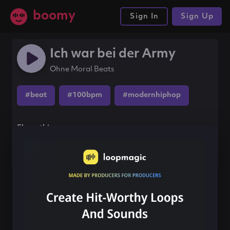
boomy
Sign In
Sign Up
Ich war bei der Army
Ohne Moral Beats
#beat
#100bpm
#modernhiphop
Share this song